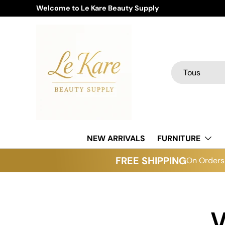
Welcome to Le Kare Beauty Supply
Aller au contenu
Recherche
Type de produi
Tous
NEW ARRIVALS
FURNITURE
FREE SHIPPING
On Orders 
V