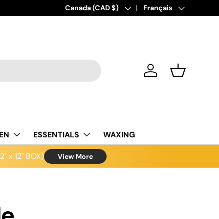
Pays
Canada (CAD $)
Langue
Français
Se connecter
Panier
NEN
ESSENTIALS
WAXING
" x 12" BOX)
View More
de