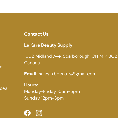
Contact Us
g
Le Kare Beauty Supply
1662 Midland Ave, Scarborough, ON M1P 3C2
Canada
ce
Email:
sales.lkbbeauty@gmail.com
Hours:
ices
Monday-Friday 10am-5pm
Sunday 12pm-3pm
Facebook
Instagram