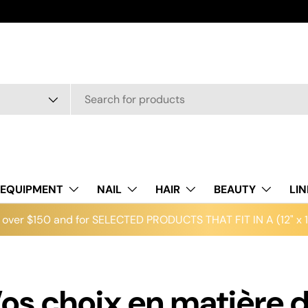
t
EQUIPMENT
NAIL
HAIR
BEAUTY
LI
over $150 and for SELECTED PRODUCTS THAT FIT IN A (12" x 12
os choix en matière 